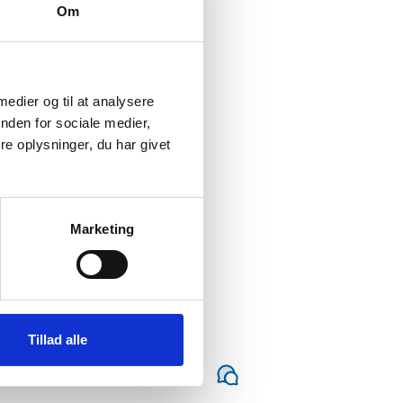
afledes på anden vis.
Om
udføre
ed specialdesignet
t er ligeledes
av til en nem og
 medier og til at analysere
n bedre
nden for sociale medier,
e oplysninger, du har givet
Marketing
Tillad alle