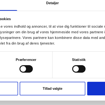
net til brug ved toiletinstallationer hvor spildevandet ikke kan 
Detaljer
earbejder tankene på egen fabrik, så der er rig mulighed for at 
dukter. Samletankene til Jordløses shelterpladser er leveret m
ookies
etankene kan placeres direkte under toiletterne. Udluftningsrøre
 ift. installationen. De projekttilpassede WaterCare Samletanke g
se vores indhold og annoncer, til at vise dig funktioner til sociale
d shelterpladserne og de fine toiletforhold er med til at skabe e
oplysninger om din brug af vores hjemmeside med vores partnere i
ordløses mange gæster.
ysepartnere. Vores partnere kan kombinere disse data med andr
et fra din brug af deres tjenester.
tank til multtoilet
her
.
Præferencer
Statistik
Tillad valgte