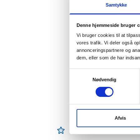
som er særdeles veleg
Samtykke
WaterCare støber og b
projekttilpassede pro
Denne hjemmeside bruger c
opføringsrør, så saml
fordelagtigt placeret
Vi bruger cookies til at tilpas
hurtig installation ve
vores trafik. Vi deler også 
naturoplevelse for J
annonceringspartnere og anal
dem, eller som de har indsaml
Se vores 1200 L samle
Samtykkevalg
Nødvendig
Afvis