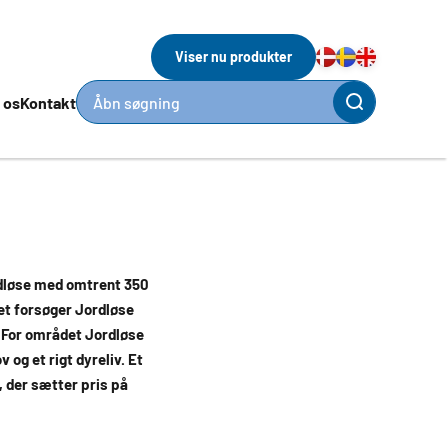
Viser nu produkter
 os
Kontakt
Åbn søgning
rdløse med omtrent 350
et forsøger Jordløse
 For området Jordløse
og et rigt dyreliv. Et
 der sætter pris på