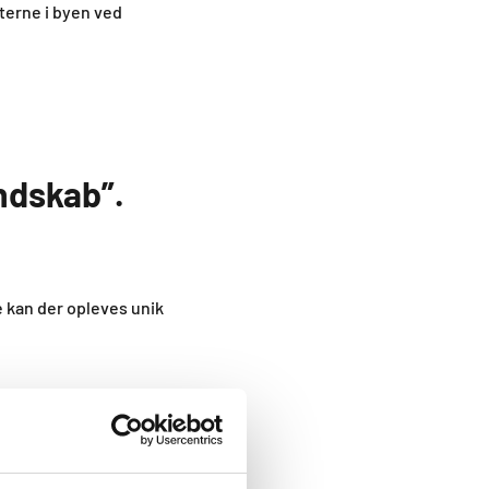
terne i byen ved
andskab”.
e kan der opleves unik
er kan stiernes
oiletforhold med
amletanke på 1.200 l,