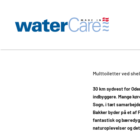
Spring til indhold
WaterCare
Multtoiletter ved shel
30 km sydvest for Ode
indbyggere. Mange køre
Sogn, i tæt samarbejd
Bakker byder på et af 
fantastisk og bæredygt
naturoplevelser og det 