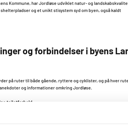
ens Kommune, har Jordløse udviklet natur- og landskabskvalite
re shelterpladser og et unikt stisystem syd om byen, også kaldt
inger og forbindelser i byens L
der på ruter til både gående, ryttere og cyklister, og på hver rut
 anekdoter og informationer omkring Jordløse.
ne toiletforhold
lt fire shelterpladser der kobles sammen af stiforbindelserne. H
lig overnatning i det grønne, hvor der også er etableret fine t
iletterne er bygget direkte ovenpå specialdesignede WaterCare S