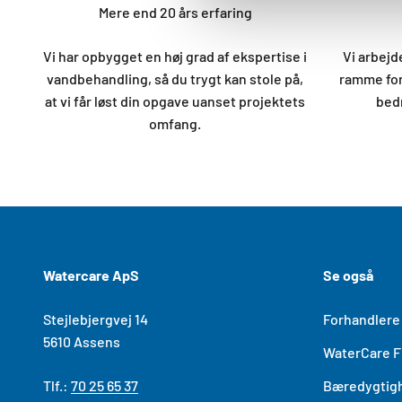
Mere end 20 års erfaring
Vi har opbygget en høj grad af ekspertise i
Vi arbej
vandbehandling, så du trygt kan stole på,
ramme for
at vi får løst din opgave uanset projektets
bedr
omfang.
Watercare ApS
Se også
Stejlebjergvej 14
Forhandlere
5610 As​sens
WaterCare Fi
Tlf.:
70 25 65 37
Bæredygtig