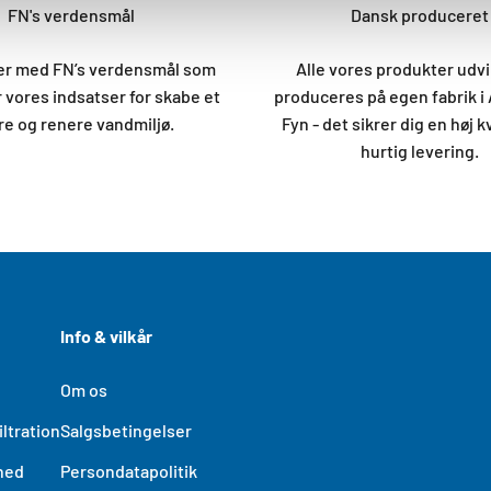
FN's verdensmål
Dansk produceret
der med FN’s verdensmål som
Alle vores produkter udvi
 vores indsatser for skabe et
produceres på egen fabrik i
e og renere vandmiljø.
Fyn - det sikrer dig en høj k
hurtig levering.
Info & vilkår
Om os
ltration
Salgsbetingelser
hed
Persondatapolitik