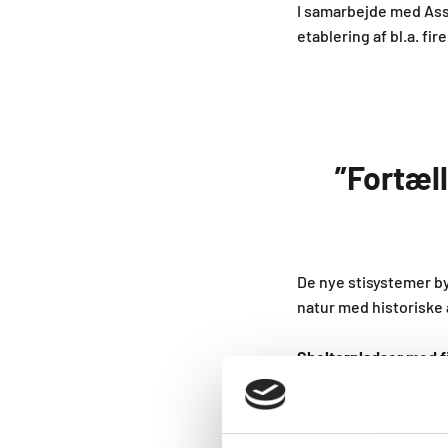
I samarbejde med Ass
etablering af bl.a. fi
”Fortæll
De nye stisystemer by
natur med historiske
Shelterpladser med fi
I området udbydes i a
gæster booke en hygge
multtoiletter. Multto