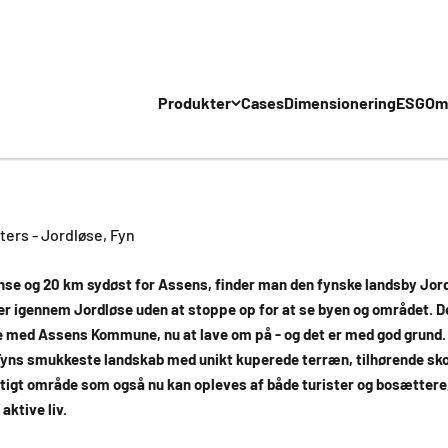
Produkter
Cases
Dimensionering
ESG
Om
ters - Jordløse, Fyn
nse og 20 km sydøst for Assens, finder man den fynske landsby Jo
r igennem Jordløse uden at stoppe op for at se byen og området. D
e med Assens Kommune, nu at lave om på - og det er med god grund.
Fyns smukkeste landskab med unikt kuperede terræn, tilhørende skov 
igt område som også nu kan opleves af både turister og bosættere,
aktive liv.