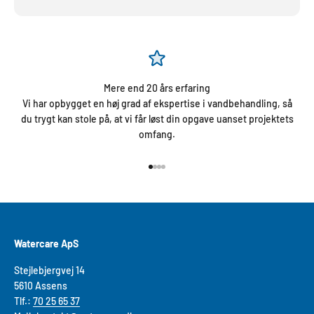
Mere end 20 års erfaring
Vi har opbygget en høj grad af ekspertise i vandbehandling, så
du trygt kan stole på, at vi får løst din opgave uanset projektets
omfang.
Gå til element 1
Gå til element 2
Gå til element 3
Gå til element 4
Watercare ApS
Stejlebjergvej 14
5610 As​sens
Tlf.:
70 25 65 37