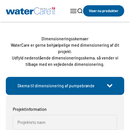
Spring til indhold
WaterCare
Åbn navigationsmenu
Åbn søgefunktion
Viser nu produkter
Dimensioneringsskemaer
WaterCare er gerne behjælpelige med dimensionering af dit
projekt.
Udfyld nedenstående dimensioneringsskema, så vender vi
tilbage med en vejledende dimensionering.
Skema til dimensionering af pumpebrønde
Projektinformation
Projektets navn