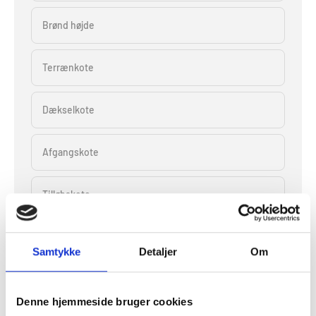
Brønd højde
Terrænkote
Dækselkote
Afgangskote
Tilløbskote
Bundkote
Samtykke
Detaljer
Om
Pumpeinformation
Antal pumper pr. brønd
Denne hjemmeside bruger cookies