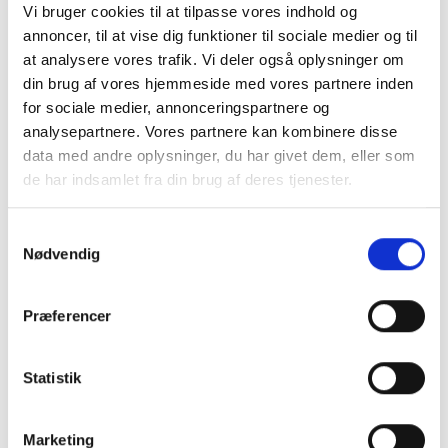
Vi bruger cookies til at tilpasse vores indhold og
Dimensionsgivende spildevandsstrøm pr. pumpe
annoncer, til at vise dig funktioner til sociale medier og til
(L/sek)
at analysere vores trafik. Vi deler også oplysninger om
din brug af vores hjemmeside med vores partnere inden
Trykrør efter brønden
for sociale medier, annonceringspartnere og
analysepartnere. Vores partnere kan kombinere disse
Længde/flyt (m.)
data med andre oplysninger, du har givet dem, eller som
de har indsamlet fra din brug af deres tjenester.
Geometriskløftehøjde (m.)
Samtykkevalg
Nødvendig
Rørdimension
Præferencer
Styrring
Statistik
Niveauvipper
Marketing
Tryktransmitter