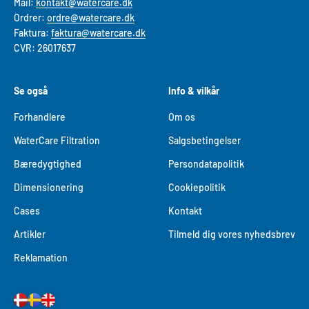
Mail:
kontakt@watercare.dk
Ordrer:
ordre@watercare.dk
Faktura:
faktura@watercare.dk
CVR: 26017637
Se også
Info & vilkår
Forhandlere
Om os
WaterCare Filtration
Salgsbetingelser
Bæredygtighed
Persondatapolitik
Dimensionering
Cookiepolitik
Cases
Kontakt
Artikler
Tilmeld dig vores nyhedsbrev
Reklamation