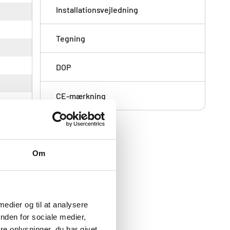
Installationsvejledning
Tegning
DOP
CE-mærkning
.
Om
 medier og til at analysere
nden for sociale medier,
e oplysninger, du har givet