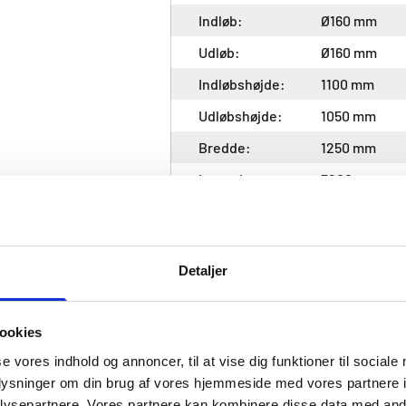
Indløb:
Ø160 mm
Udløb:
Ø160 mm
Indløbshøjde:
1100 mm
Udløbshøjde:
1050 mm
Bredde:
1250 mm
Længde:
3200 mm
Højde inkl.
2530 mm (inkl
opføringsrør:
1020 mm
opføringsrør)
Detaljer
Opføringsrør:
2 x Ø600 mm
Maks. jorddække
1,5 m
ookies
målt fra bund
se vores indhold og annoncer, til at vise dig funktioner til sociale
indløb til terræn:
oplysninger om din brug af vores hjemmeside med vores partnere i
Nominel
NS10
ysepartnere. Vores partnere kan kombinere disse data med andr