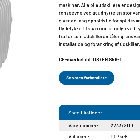
maskiner. Alle olieudskillere er des
renseevne ved at udnytte en stor van
giver en lang opholdstid for spildeva
flydelykke til spærring af udløb ved 
fra terræn. Udskilleren tåler grundva
installation og forankring af udskiller
CE-mærket iht. DS/EN 858-1.
Se vores forhandlere
Specifikationer
Varenummer:
223372110
Volumen:
10 l/sek