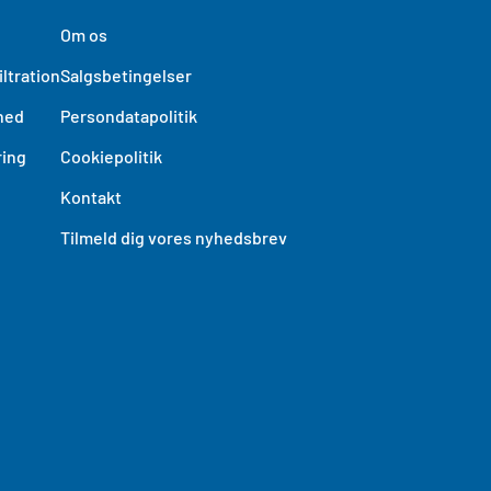
Om os
ltration
Salgsbetingelser
hed
Persondatapolitik
ing
Cookiepolitik
Kontakt
Tilmeld dig vores nyhedsbrev