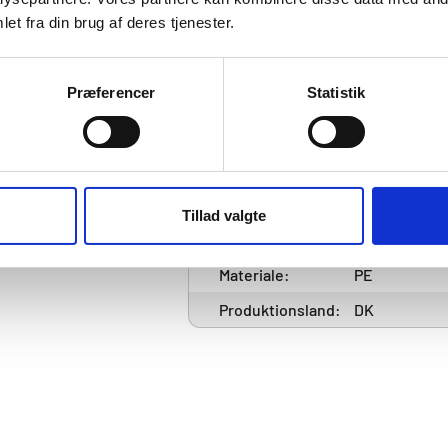
størrelse:
et fra din brug af deres tjenester.
Nominel
3,205 m³
kapacitet:
Præferencer
Statistik
Med flydelukke:
Ja
Olieopsamlingskapacitet:
1,8 m³
Integreret
1,35 m³ (13
sandfangskapacitet:
ltr.)
Tillad valgte
Farve:
Hvid
Materiale:
PE
Produktionsland:
DK