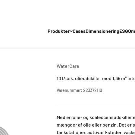
Produkter
Cases
Dimensionering
ESG
Om
WaterCare
10 l/sek. olieudskiller med 1,35 m³ inte
Varenummer: 223372110
Med en olie- og koalescensudskiller e
mængder af olie eller benzin. Det er 
tankstationer, autoværksteder, vaske