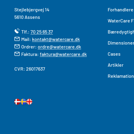
Stejlebjergvej 14
Forhandlere
5610 As​sens
WaterCare Fi
Tlf.:
70 25 65 37
Bæredygtig
Mail:
kontakt@watercare.dk
Dimensioner
Ordrer:
ordre@watercare.dk
Cases
Faktura:
faktura@watercare.dk
Artikler
CVR: 26017637
Reklamation