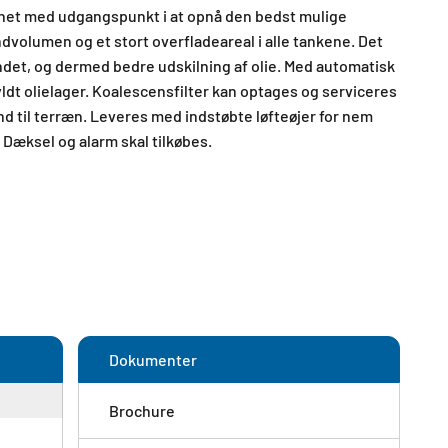
ignet med udgangspunkt i at opnå den bedst mulige
dvolumen og et stort overfladeareal i alle tankene. Det
ndet, og dermed bedre udskilning af olie.
Med automatisk
fyldt olielager. Koalescensfilter kan optages og serviceres
nd til terræn. Leveres med indstøbte løfteøjer for nem
.
Dæksel og alarm skal tilkøbes.
Dokumenter
Brochure