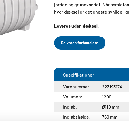
jorden og grundvandet. Når samletan
hvor dæksel er det eneste synlige i g
Leveres uden dæksel.
Se vores forhandlere
Specifikationer
Varenummer:
223193174
Volumen:
1200L
Indløb:
Ø110 mm
Indløbshøjde:
760 mm
Bredde:
900 mm