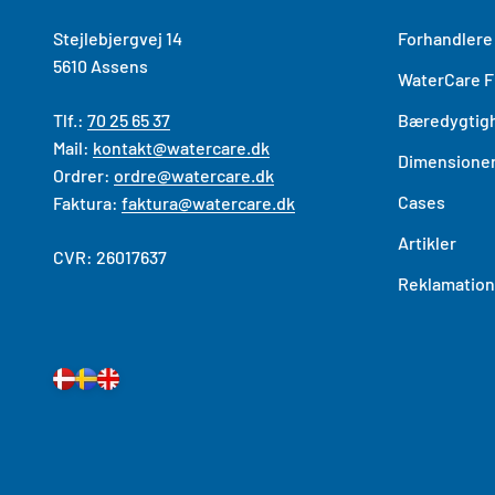
Stejlebjergvej 14
Forhandlere
5610 As​sens
WaterCare Fi
Tlf.:
70 25 65 37
Bæredygtig
Mail:
kontakt@watercare.dk
Dimensioner
Ordrer:
ordre@watercare.dk
Cases
Faktura:
faktura@watercare.dk
Artikler
CVR: 26017637
Reklamation