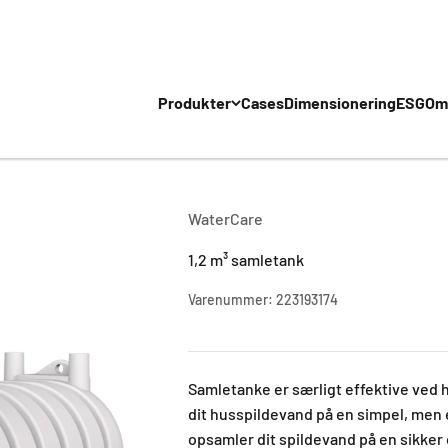
Produkter
Cases
Dimensionering
ESG
Om
WaterCare
1,2 m³ samletank
Varenummer: 223193174
Samletanke er særligt effektive ved h
dit husspildevand på en simpel, men 
opsamler dit spildevand på en sikker 