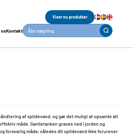
Viser nu produkter
 os
Kontakt
Åbn søgning
åndtering af spildevand, og gør det muligt at opsamle alt
effektiv måde. Samletanken graves ned i jorden og
og forsvarlig måde, således dit spildevand ikke forurener