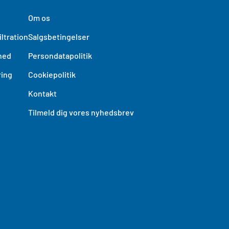
Om os
ltration
Salgsbetingelser
hed
Persondatapolitik
ing
Cookiepolitik
Kontakt
Tilmeld dig vores nyhedsbrev