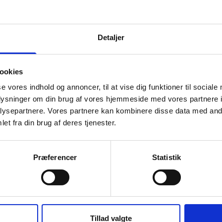
Længde:
2400 mm
Højde inkl.
1770 mm (inkl
Detaljer
opføringsrør:
mm opførings
Opføringsrør:
Ø500 mm
ookies
Maks. jorddække
1 m
se vores indhold og annoncer, til at vise dig funktioner til sociale
målt fra bund
oplysninger om din brug af vores hjemmeside med vores partnere i
indløb til terræn:
ysepartnere. Vores partnere kan kombinere disse data med andr
Farve:
Hvid
et fra din brug af deres tjenester.
Materiale:
PE
Produktionsland:
DK
Præferencer
Statistik
Tillad valgte