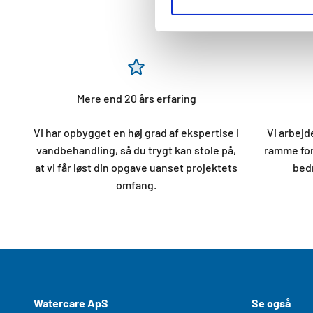
Mere end 20 års erfaring
Vi har opbygget en høj grad af ekspertise i
Vi arbej
vandbehandling, så du trygt kan stole på,
ramme for
at vi får løst din opgave uanset projektets
bedr
omfang.
Watercare ApS
Se også