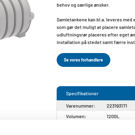
behov og særlige ønsker.
​Samletankene kan bl.a. leveres med e
som gør det muligt at placere samlet
udluftningsrør placeres efter eget øn
installation på stedet samt færre ins
Se vores forhandlere
Specifikationer
Varenummer:
223193171
Volumen:
1200L
Indløb:
Ø315 mm