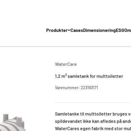
Produkter
Cases
Dimensionering
ESG
Om
WaterCare
1,2 m³ samletank for multtoiletter
Varenummer: 223193171
Samletanke til multtoiletter​ bruges v
spildevandet ikke kan afledes på an
WaterCares egen fabrik med stor mul