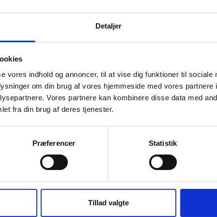
Bredde:
900 mm
Længde:
2400 mm
Detaljer
Opføringsrør:
Ø500 mm
Maks. jorddække
1 m
ookies
målt fra bund
se vores indhold og annoncer, til at vise dig funktioner til sociale
indløb til terræn:
oplysninger om din brug af vores hjemmeside med vores partnere i
Farve:
Grå
ysepartnere. Vores partnere kan kombinere disse data med andr
et fra din brug af deres tjenester.
Materiale:
PE
Produktionsland:
DK
Præferencer
Statistik
Tillad valgte