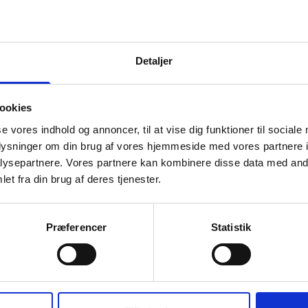
Længde:
3120 mm
Højde inkl.
2280 mm (ink
opføringsrør:
770 mm
Detaljer
opføringsrør)
Opføringsrør:
Ø500 mm
ookies
Maks. jorddække
1 m
se vores indhold og annoncer, til at vise dig funktioner til sociale
målt fra bund
oplysninger om din brug af vores hjemmeside med vores partnere i
indløb til terræn:
ysepartnere. Vores partnere kan kombinere disse data med andr
et fra din brug af deres tjenester.
Farve:
Grøn
Materiale:
PE
Præferencer
Statistik
Produktionsland:
DK