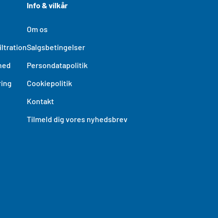
Info & vilkår
Om os
ltration
Salgsbetingelser
hed
Persondatapolitik
ing
Cookiepolitik
Kontakt
Tilmeld dig vores nyhedsbrev