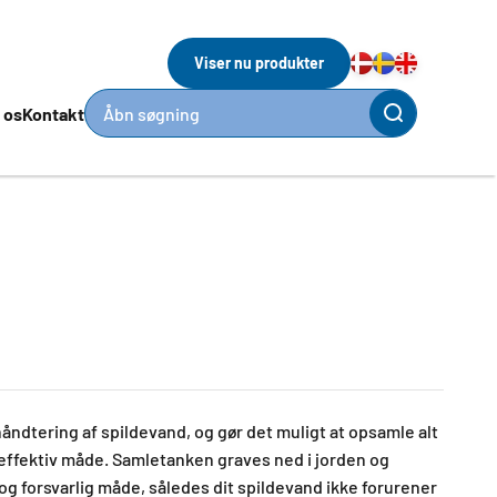
Viser nu produkter
 os
Kontakt
Åbn søgning
åndtering af spildevand, og gør det muligt at opsamle alt
effektiv måde. Samletanken graves ned i jorden og
og forsvarlig måde, således dit spildevand ikke forurener