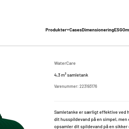
Produkter
Cases
Dimensionering
ESG
Om
WaterCare
4,3 m³ samletank
Varenummer: 223193176
Samletanke er særligt effektive ved h
dit husspildevand på en simpel, men 
opsamler dit spildevand på en sikker 