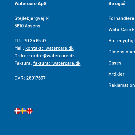
Watercare ApS
Se også
Stejlebjergvej 14
Forhandlere
5610 As​sens
WaterCare Fi
Tlf.:
70 25 65 37
Bæredygtig
Mail:
kontakt@watercare.dk
Dimensioner
Ordrer:
ordre@watercare.dk
Cases
Faktura:
faktura@watercare.dk
Artikler
CVR: 26017637
Reklamation