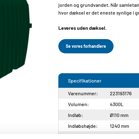
jorden og grundvandet. Når samletan
hvor dæksel er det eneste synlige i g
Leveres uden dæksel.
Se vores forhandlere
Specifikationer
Varenummer:
223193176
Volumen:
4300L
Indløb:
Ø110 mm
Indløbshøjde:
1240 mm
Bredde:
1250 mm