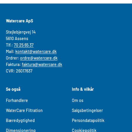
Watercare ApS
Stejlebjergvej 14
5610 As​sens
Tlf.:
70 25 65 37
Mail:
kontakt@watercare.dk
Ordrer:
ordre@watercare.dk
Faktura:
faktura@watercare.dk
CVR: 26017637
Se også
Info & vilkår
Forhandlere
Om os
WaterCare Filtration
Salgsbetingelser
Bæredygtighed
Persondatapolitik
Dimensionering
Cookiepolitik