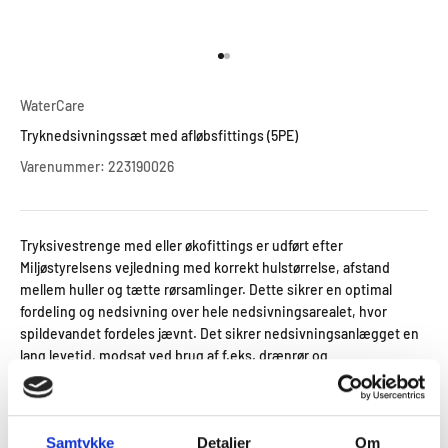
Gå til element 1
Gå til element 2
WaterCare
Tryknedsivningssæt med afløbsfittings (5PE)
Varenummer: 223190026
Tryksivestrenge med eller økofittings er udført efter
Miljøstyrelsens vejledning med korrekt hulstørrelse, afstand
mellem huller og tætte rørsamlinger. Dette sikrer en optimal
fordeling og nedsivning over hele nedsivningsarealet, hvor
spildevandet fordeles jævnt. Det sikrer nedsivningsanlægget en
lang levetid, modsat ved brug af f.eks. drænrør og
drænsamlinger, hvor vandet ikke fordeles jævnt over hele
nedsivningsarealet. Derved undgås omkostningsfulde
tilstopninger, hvor nedsivningsanlægget skal graves op igen.
Samtykke
Detaljer
Om