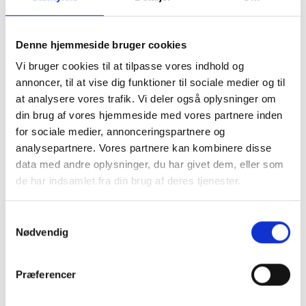
Se vores forhandlere
Denne hjemmeside bruger cookies
Varianter:
Tryknedsivningssæt 1x15m med afløbsfittings
Vi bruger cookies til at tilpasse vores indhold og
annoncer, til at vise dig funktioner til sociale medier og til
Tryknedsivningssæt 1x15m med afløbsfittings
at analysere vores trafik. Vi deler også oplysninger om
Tryknedsivningssæt 2x15m med afløbsfittings
din brug af vores hjemmeside med vores partnere inden
for sociale medier, annonceringspartnere og
analysepartnere. Vores partnere kan kombinere disse
data med andre oplysninger, du har givet dem, eller som
Specifikationer
de har indsamlet fra din brug af deres tjenester.
Varenummer:
223190026
Samtykkevalg
Rørføring:
Ø40
Nødvendig
Produktionsland:
DK
Præferencer
Dokumenter